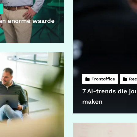
 van enorme waarde
Frontoffice
Rec
7 AI-trends die j
maken