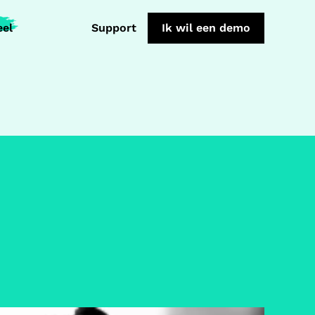
eel
Support
Ik wil een demo