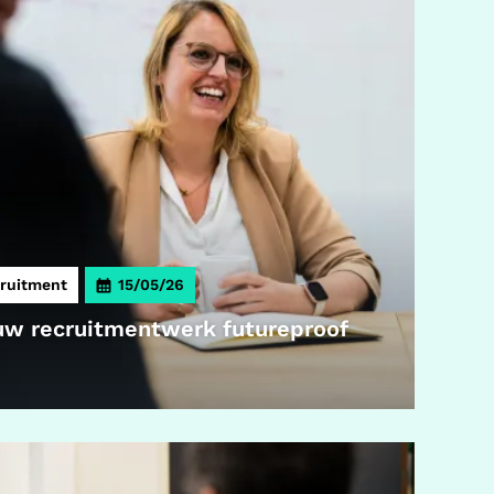
ruitment
15/05/26
ouw recruitmentwerk futureproof