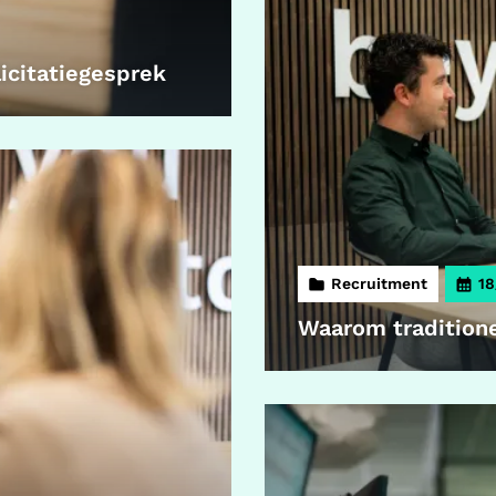
licitatiegesprek
Recruitment
18
Waarom traditione