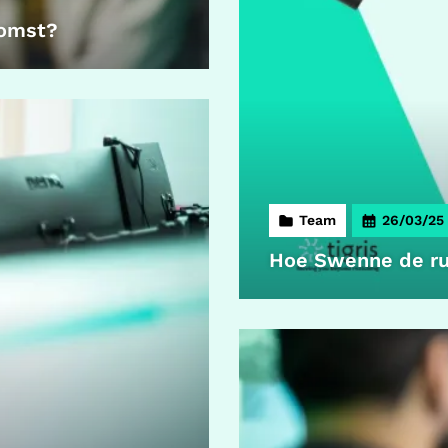
komst?
Team
26/03/25
Hoe Swenne de ru