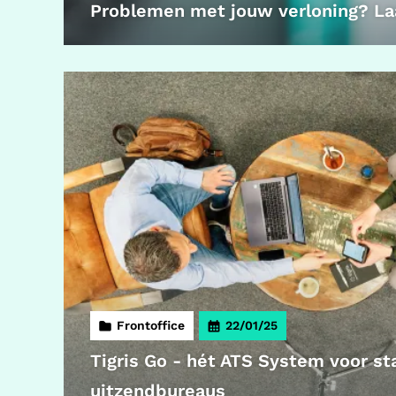
Problemen met jouw verloning? Laa
Frontoffice
22/01/25
Tigris Go - hét ATS System voor st
uitzendbureaus