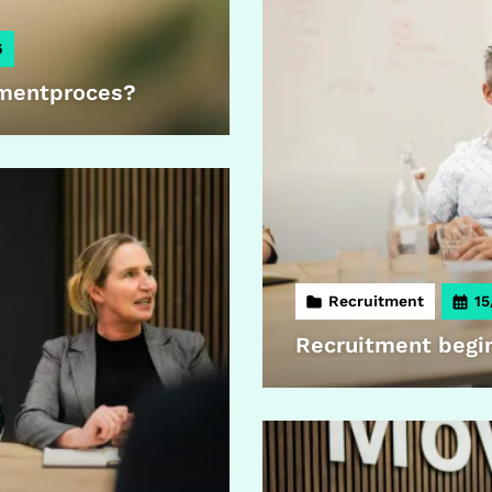
6
itmentproces?
Recruitment
15
Recruitment begin