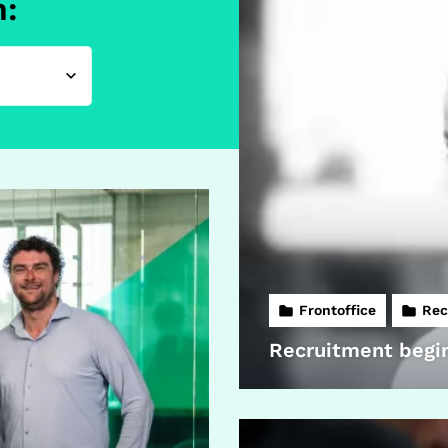
n:
Frontoffice
Rec
Recruitment begin