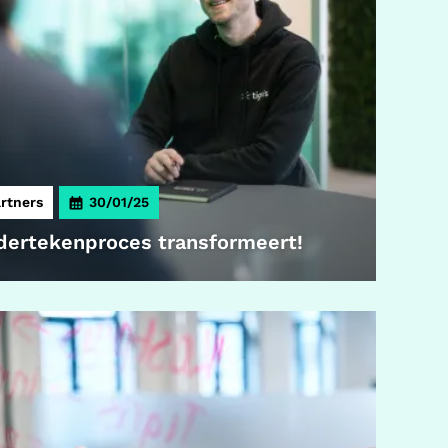
rtners
30/01/25
dertekenproces transformeert!