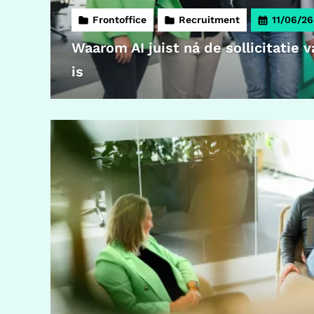
Frontoffice
Recruitment
11/06/26
Waarom AI juist ná de sollicitatie
is