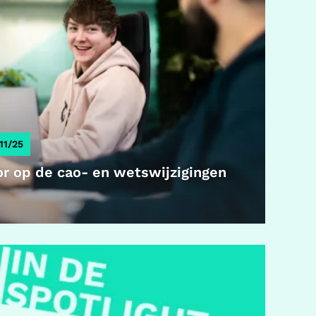
11/25
oor op de cao- en wetswijzigingen