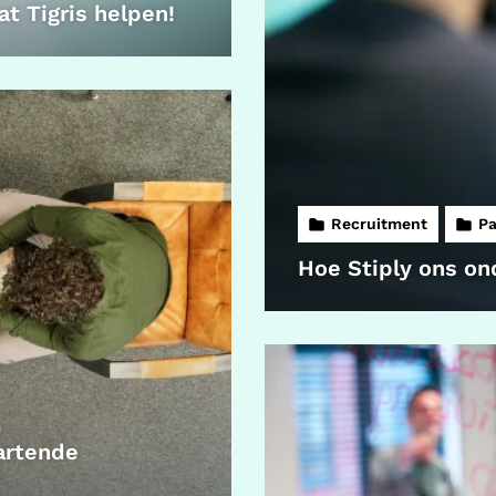
t Tigris helpen!
Recruitment
Pa
Hoe Stiply ons on
artende